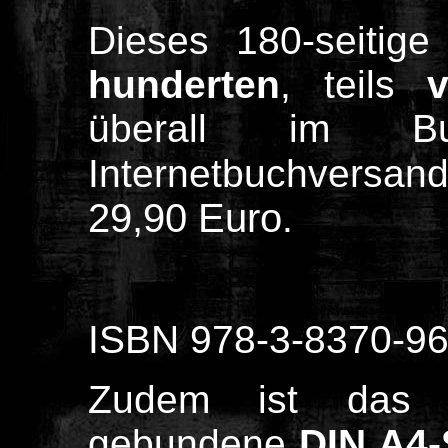
Dieses 180-seitig
hunderten
, teils
v
überall im B
Internetbuchversan
29,90 Euro
.
ISBN 978-3-8370-96
Zudem ist das 1
gebundene
DIN A4-