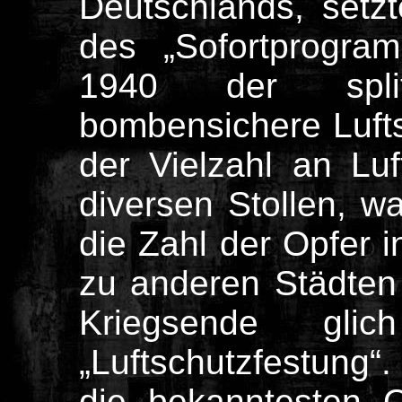
Deutschlands, setz
des „Sofortprogra
1940 der spli
bombensichere Luft
der Vielzahl an Luf
diversen Stollen, w
die Zahl der Opfer 
zu anderen Städten 
Kriegsende gli
„Luftschutzfestung
die bekanntesten 